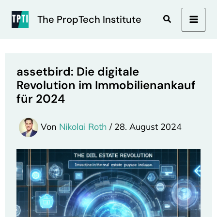
Zum
Inhalt
Suchen
The PropTech Institute
MAI
springen
MEN
assetbird: Die digitale
Revolution im Immobilienankauf
für 2024
Von
Nikolai Roth
/
28. August 2024