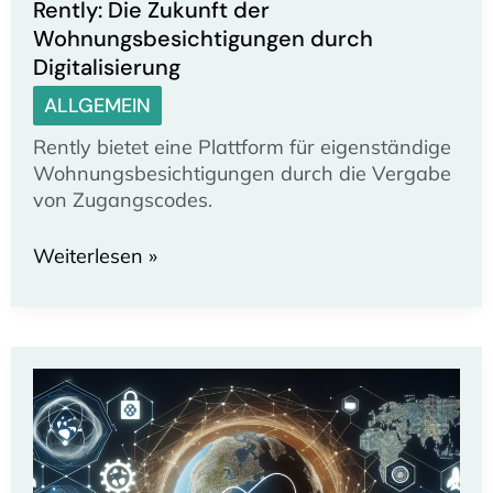
Rently: Die Zukunft der
Wohnungsbesichtigungen durch
Digitalisierung
ALLGEMEIN
Rently bietet eine Plattform für eigenständige
Wohnungsbesichtigungen durch die Vergabe
von Zugangscodes.
Rently:
Weiterlesen »
Die
Zukunft
der
Wohnungsbesichtigungen
durch
Digitalisierung