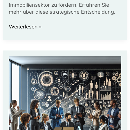
Immobiliensektor zu fördern. Erfahren Sie
mehr über diese strategische Entscheidung.
Drees
Weiterlesen »
&
Sommer
stärkt
Startup-
Investitionen
durch
Beteiligung
an
The
Bau
Ventures