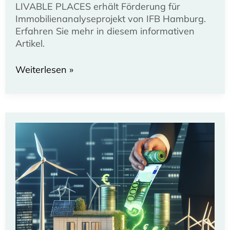
LIVABLE PLACES erhält Förderung für
Immobilienanalyseprojekt von IFB Hamburg.
Erfahren Sie mehr in diesem informativen
Artikel.
LIVABLE
Weiterlesen »
PLACES
sichert
Förderung
für
innovative
Immobilienanalyse