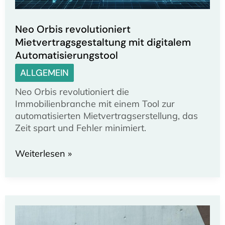
Neo Orbis revolutioniert
Mietvertragsgestaltung mit digitalem
Automatisierungstool
ALLGEMEIN
Neo Orbis revolutioniert die
Immobilienbranche mit einem Tool zur
automatisierten Mietvertragserstellung, das
Zeit spart und Fehler minimiert.
Neo
Weiterlesen »
Orbis
revolutioniert
Mietvertragsgestaltung
mit
digitalem