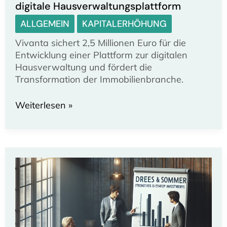
digitale Hausverwaltungsplattform
ALLGEMEIN
KAPITALERHÖHUNG
Vivanta sichert 2,5 Millionen Euro für die
Entwicklung einer Plattform zur digitalen
Hausverwaltung und fördert die
Transformation der Immobilienbranche.
Vivanta
Weiterlesen »
sichert
2,5
Millionen
Euro
für
digitale
Hausverwaltungsplattform