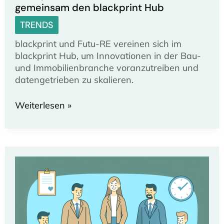
gemeinsam den blackprint Hub
TRENDS
blackprint und Futu-RE vereinen sich im
blackprint Hub, um Innovationen in der Bau-
und Immobilienbranche voranzutreiben und
datengetrieben zu skalieren.
blackprint
Weiterlesen »
und
Futu-
RE
formen
gemeinsam
den
blackprint
Hub