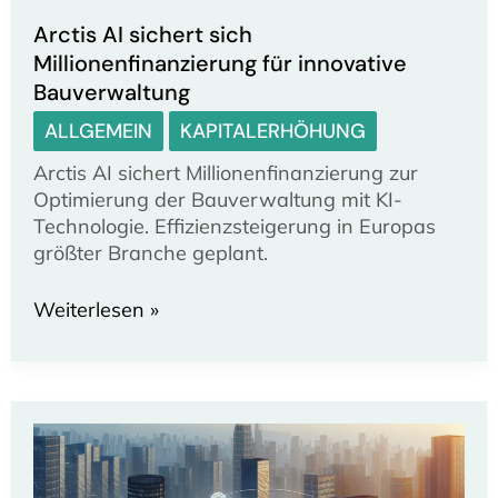
Arctis AI sichert sich
Millionenfinanzierung für innovative
Bauverwaltung
ALLGEMEIN
KAPITALERHÖHUNG
Arctis AI sichert Millionenfinanzierung zur
Optimierung der Bauverwaltung mit KI-
Technologie. Effizienzsteigerung in Europas
größter Branche geplant.
Arctis
Weiterlesen »
AI
sichert
sich
Millionenfinanzierung
für
innovative
Bauverwaltung