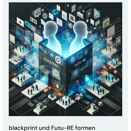
Hausverwaltung
durch
PropTech-
Innovation
blackprint und Futu-RE formen