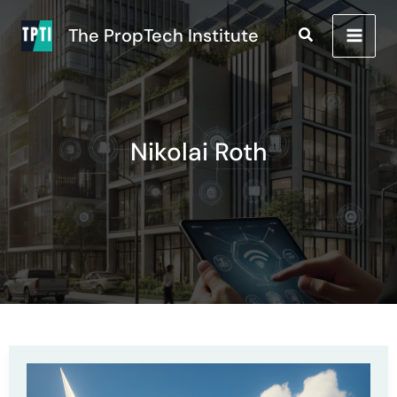
Zum
Inhalt
Suchen
The PropTech Institute
MAI
springen
MEN
Nikolai Roth