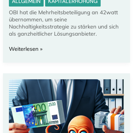
ALLGEMEIN
KAPITALERHÖHUNG
OBI hat die Mehrheitsbeteiligung an 42watt
übernommen, um seine
Nachhaltigkeitsstrategie zu stärken und sich
als ganzheitlicher Lösungsanbieter.
OBI
Weiterlesen »
stärkt
Nachhaltigkeitsstrategie
durch
Mehrheitsbeteiligung
an
42watt