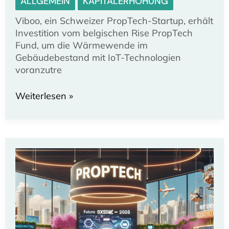
ALLGEMEIN
KAPITALERHÖHUNG
Viboo, ein Schweizer PropTech-Startup, erhält
Investition vom belgischen Rise PropTech
Fund, um die Wärmewende im
Gebäudebestand mit IoT-Technologien
voranzutre
Viboo:
Weiterlesen »
Schweizer
PropTech-
Startup
sichert
sich
belgische
Investition