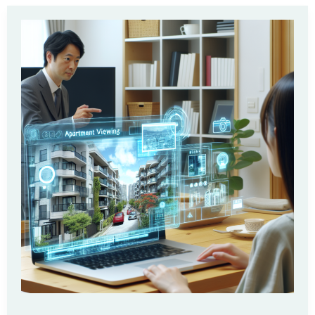
Euro-
Investment
von
Knight
Capital