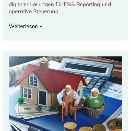
digitaler Lösungen für ESG-Reporting und
operative Steuerung.
aedifion:
Weiterlesen »
Führender
ESG-
Lösungspartner
im
digitalen
Bereich