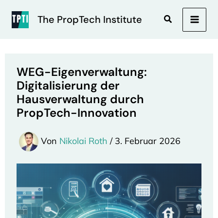
Zum
Inhalt
Suchen
The PropTech Institute
MAI
springen
MEN
WEG-Eigenverwaltung:
Digitalisierung der
Hausverwaltung durch
PropTech-Innovation
Von
Nikolai Roth
/
3. Februar 2026