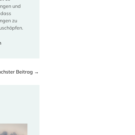
ungen und
, dass
ungen zu
zuschöpfen.
n
chster Beitrag
→