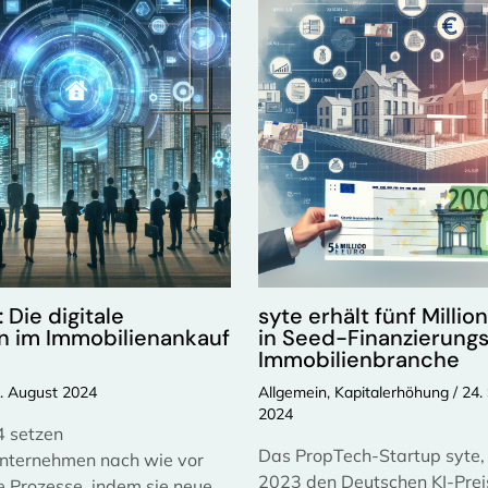
 Die digitale
syte erhält fünf Millio
n im Immobilienankauf
in Seed-Finanzierungs
Immobilienbranche
. August 2024
Allgemein
,
Kapitalerhöhung
/
24.
2024
4 setzen
Das PropTech-Startup syte, 
nternehmen nach wie vor
2023 den Deutschen KI-Preis
e Prozesse, indem sie neue