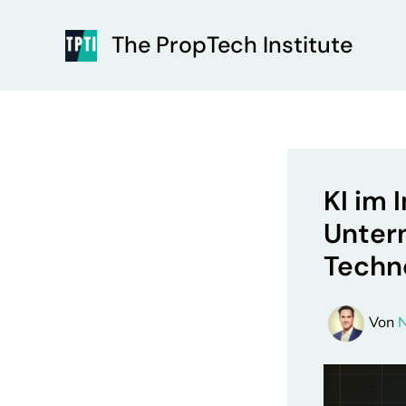
Zum
Inhalt
The PropTech Institute
springen
KI im 
Untern
Techn
Von
N