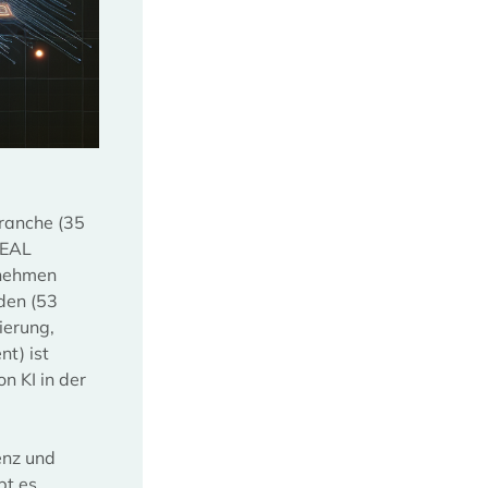
ranche (35
REAL
rnehmen
den (53
ierung,
t) ist
n KI in der
enz und
bt es