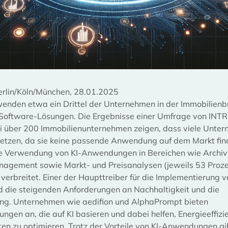
rlin/Köln/München, 28.01.2025
wenden etwa ein Drittel der Unternehmen in der Immobilienb
-Software-Lösungen. Die Ergebnisse einer Umfrage von INT
ei über 200 Immobilienunternehmen zeigen, dass viele Unte
nsetzen, da sie keine passende Anwendung auf dem Markt fin
ie Verwendung von KI-Anwendungen in Bereichen wie Archiv
agement sowie Markt- und Preisanalysen (jeweils 53 Prozen
 verbreitet. Einer der Haupttreiber für die Implementierung vo
d die steigenden Anforderungen an Nachhaltigkeit und die
rung. Unternehmen wie aedifion und AlphaPrompt bieten
ngen an, die auf KI basieren und dabei helfen, Energieeffizi
ten zu optimieren. Trotz der Vorteile von KI-Anwendungen gi