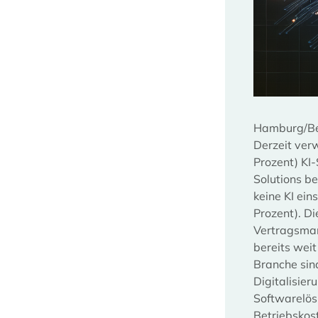
Hamburg/Be
Derzeit ver
Prozent) KI
Solutions b
keine KI ei
Prozent). D
Vertragsman
bereits weit
Branche sin
Digitalisie
Softwarelösu
Betriebskos