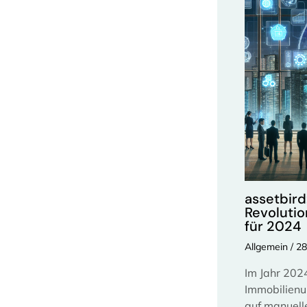
assetbird:
Revolutio
für 2024
Allgemein
/
28
Im Jahr 202
Immobilienu
auf manuell